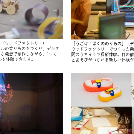
」
（ウッドファクトリー）
「うごけ！ぼくののりもの」
（デ
ナルの乗りものをつくり、デジタ
ウッドファクトリーでつくった乗
な発想で制作しながら、“つく
間のうちゅうで操縦体験。目の前
の心を体験できます。
とあそびがつながる新しい体験が