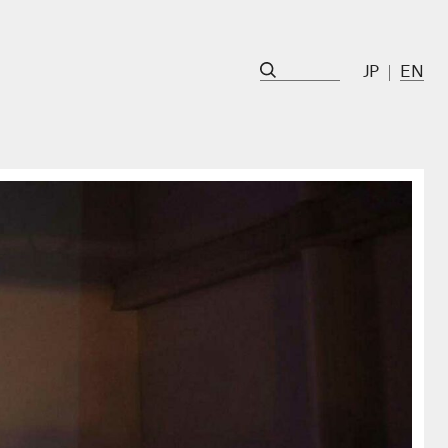
JP
EN