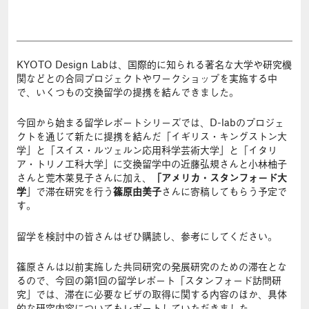
KYOTO Design Labは、国際的に知られる著名な大学や研究機
関などとの合同プロジェクトやワークショップを実施する中
で、いくつもの交換留学の提携を結んできました。
今回から始まる留学レポートシリーズでは、D-labのプロジェ
クトを通じて新たに提携を結んだ「イギリス・キングストン大
学」と「スイス・ルツェルン応用科学芸術大学」と「イタリ
ア・トリノ工科大学」に交換留学中の近藤弘規さんと小林柚子
さんと荒木菜見子さんに加え、
「アメリカ・スタンフォード大
学
」で滞在研究を行う
篠原由美子
さんに寄稿してもらう予定で
す。
留学を検討中の皆さんはぜひ購読し、参考にしてください。
篠原さんは以前実施した共同研究の発展研究のための滞在とな
るので、今回の第1回の留学レポート「スタンフォード訪問研
究」では、滞在に必要なビザの取得に関する内容のほか、具体