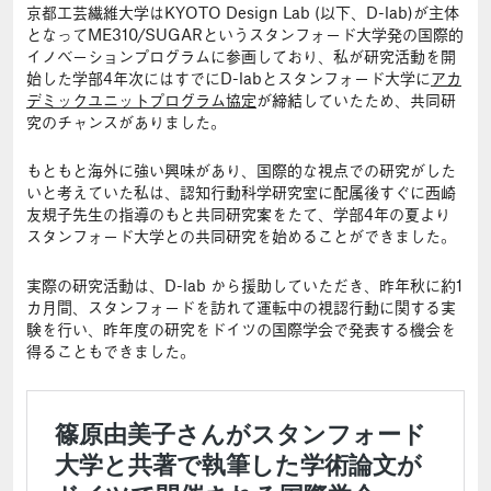
京都工芸繊維大学はKYOTO Design Lab (以下、D-lab)が主体
となってME310/SUGARというスタンフォード大学発の国際的
イノベーションプログラムに参画しており、私が研究活動を開
始した学部4年次にはすでにD-labとスタンフォード大学に
アカ
デミックユニットプログラム協定
が締結していたため、共同研
究のチャンスがありました。
もともと海外に強い興味があり、国際的な視点での研究がした
いと考えていた私は、認知行動科学研究室に配属後すぐに西崎
友規子先生の指導のもと共同研究案をたて、学部4年の夏より
スタンフォード大学との共同研究を始めることができました。
実際の研究活動は、D-lab から援助していただき、昨年秋に約1
カ月間、スタンフォードを訪れて運転中の視認行動に関する実
験を行い、昨年度の研究をドイツの国際学会で発表する機会を
得ることもできました。