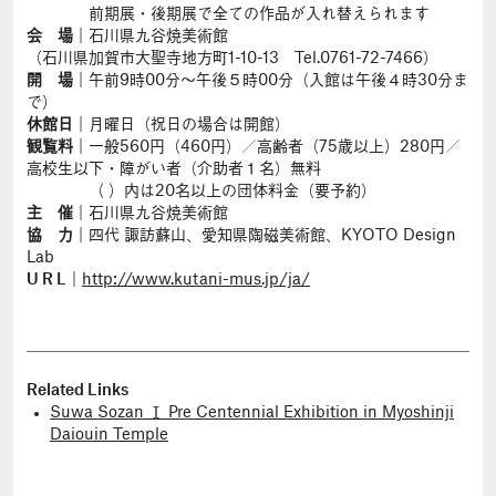
前期展・後期展で全ての作品が入れ替えられます
会 場
｜石川県九谷焼美術館
（石川県加賀市大聖寺地方町1-10-13 Tel.0761-72-7466）
開 場
｜午前9時00分～午後５時00分（入館は午後４時30分ま
で）
休館日
｜月曜日（祝日の場合は開館）
観覧料
｜一般560円（460円）／高齢者（75歳以上）280円／
高校生以下・障がい者（介助者１名）無料
（ ）内は20名以上の団体料金（要予約）
主 催
｜石川県九谷焼美術館
協 力
｜四代 諏訪蘇山、愛知県陶磁美術館、KYOTO Design
Lab
U R L
｜
http://www.kutani-mus.jp/ja/
Related Links
Suwa Sozan Ⅰ Pre Centennial Exhibition in Myoshinji
Daiouin Temple