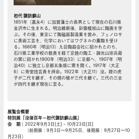
初代 諏訪蘇山
1851年（嘉永4）に加賀藩士の長男として現在の石川県
金沢市に生まれる。明治維新後、彩雲楼旭山に陶画を学
ぶ。その後、東京にて陶磁器製造業を営み、フェノロサ
に美術工芸を、化学においてはワグネルの薫陶を受け
る。1880年（明治13）九谷陶器会社に招かれたのち、
石川県工業学校の教員を経て京焼の陶工・錦光山宗兵衛
の窯に招かれ1900年（明治33）に京都へ、1907年（明
治40）に独立し京都五条坂に窯を開く。1917年（大正
6）に帝室技芸員を拝命。1922年（大正11）没。姪の虎
子が二代を継ぎ、その甥の修が三代を継ぐ。三代の三女
が四代を継ぎ現在に至る。
展覧会概要
特別展「没後百年－初代諏訪蘇山展」
会 期
｜2022年9月3日[土] – 10月23日[日]
（前期展：9月3日〜9月25日、後期展：9月27日〜10
月23日）