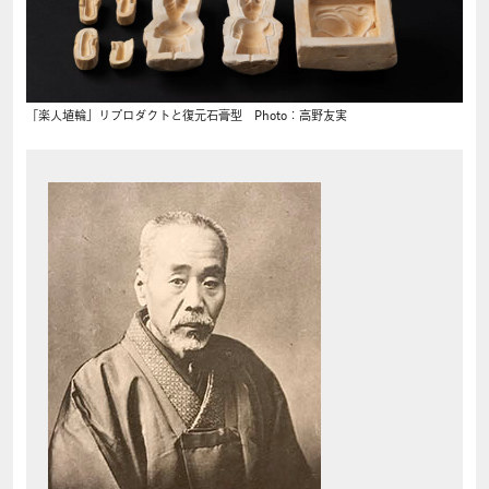
「楽人埴輪」リプロダクトと復元石膏型 Photo：高野友実