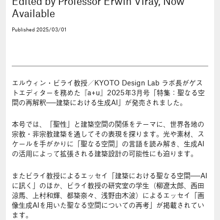
Edited by Professor Erwin Viray, Now
Available
Published
2025/03/01
エルウィン・ビライ教授／KYOTO Design Lab ラボ長がゲス
トエディターを務めた『a+u』2025年3月号「特集：聖なる空
間の再解釈──建築における生成AI」が発売されました。
本号では、「聖性」と建築空間の関係をテーマに、世界各地の
宗教・非宗教建築を通してその表現を探ります。光や素材、ス
ケールを手がかりに「聖なる空間」の言語を読み解き、生成AI
の活用によって拡張される建築設計の可能性にも迫ります。
またビライ教授によるエッセイ「建築における聖なる空間──AI
に訊く」のほか、ビライ教授の研究室の学生（柳遼太郎、西田
涼馬、上村和輝、都築奈々、浅野由木波）によるエッセイ「画
像生成AIを用いた聖なる空間についての再考」が掲載されてい
ます。