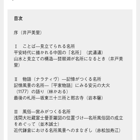
目次
序（井戸美里）
Ⅰ ことば―見立てられる名所
平安時代に描かれる中国の「名所」（武瀟瀟）
山水と見立ての構造―琵琶湖が名所になるとき（井戸美
里）
Ⅱ 物語（ナラティヴ）―記憶がつくる名所
記憶風景の名所―『平家物語』にみる安元の大火
（1177）の語り（林かおる）
最後の札所―坂東三十三所と那古寺（岩本馨）
Ⅲ 風俗―営みがつくる名所
浅間大社蔵富士曼荼羅図の位置づけ―名所風俗図の成立
をめぐって（並木誠士）
近代鎌倉における名所風景へのまなざし（赤松加寿江）