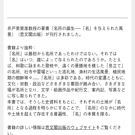
井戸美里准教授の著書『名所の誕生──「名」を与えられた風
景』（思文閣出版）が刊行されました。
書籍より抜粋：
「名所」は最初から名所であったわけではない。それでは
「名」はいつ、誰によって与えられたのであろうか。たとえ
ば、和歌に詠まれた歌枕や、遠くの景勝地を模した「見立て」
の名所、社寺や霊場といった巡礼地、漁村の生活風景、植民地
期の朝鮮等々……「名所」は多彩である。時代の変遷とともに、
文化・宗教・政治などさまざまな要因が絡み合い、さまざまな
場が名所となり、文学・絵画作品や紀行文、案内記、写真など
に写し取られてきた。
本書では、そうした史資料をもとに、それぞれの土地が「名
所」となる過程を明らかにすることで、「名所」のなかに時代
や土地を超えて存在する普遍性、「名」の本質を探る。
書籍の詳しい情報は
思文閣出版のウェブサイト
をご覧くださ
い。