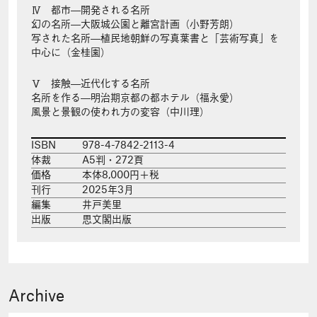
Ⅳ 都市―開発される名所
幻の名所―大阪城公園と離宮計画（小野芳朗）
写された名所―植民地朝鮮の写真葉書と「芸術写真」を
中心に（金桂園）
Ⅴ 接触―近代化する名所
名所を作る―明治期京都の都ホテル（福永愛）
風景と景観の使われ方の変容（中川理）
ISBN
978-4-7842-2113-4
体裁
A5判・272頁
価格
本体8,000円＋税
刊行
2025年3月
編集
井戸美里
出版
思文閣出版
Archive