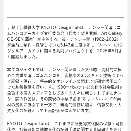
京都工芸繊維大学 KYOTO Design Labは、ナンシー関消しゴ
ムハンコアーカイブ実行委員会（代表：望月秀城／Art Gallery
GE-SEN 藝泉）が主催する、故・ナンシー関（1962–2002）
が生前に制作・保管していた5,147点に及ぶ消しゴムハンコのデ
ジタルアーカイブに関する共同プロジェクトを、2025年5月よ
り開始しました。
本プロジェクトでは、ナンシー関が遺した文化的・資料的に極
めて貴重な消しゴムハンコを、高精度の3Dスキャン技術によっ
て記録・保存し、将来的なオンライン公開および研究活用に向
けた基盤整備を行います。1990年代のテレビ文化や社会風刺を
象徴する個人メディアとして多くの人々に親しまれてきたナン
シー関の作品は、その表現の中核である“消しゴムハンコ”が素
材の劣化に直面する一方で、美術的価値に加え、情報文化・大
衆文化の記録としても再評価が進んでいます。
KYOTO Design Labは、これまでに歴史的文化財の保存・可視
化や、持続可能な地域文化の記録手法に関する共同研究を通じ