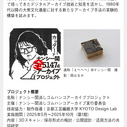
て培ってきたデジタルアーカイブ技術と知見を活かし、1980年
代以降の大衆文化遺産に対する新たなアーカイブ手法の実験的
構築を試みます。
通称「えへへへ」©︎ナンシー関 撮
影：岡はるか
プロジェクト概要
名称｜ナンシー関消しゴムハンコアーカイブプロジェクト
主催｜ナンシー関消しゴムハンコアーカイブ実行委員会
技術協力・制作指導｜京都工芸繊維大学 KYOTO Design Lab
実施期間｜2025年5月〜2025年10月（第1期）
内容｜3Dスキャン／保存形式の検討／公開設計／活用方法の共
同研究