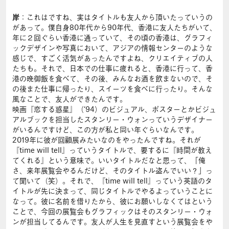
岸
：これはですね、実はタイトルも友人から頂いたっていうの
があって。僕自身80年代から90年代、香港に友人たちがいて、
年に２回ぐらい香港に通っていて、その頃の香港は、グラフィ
ックデザインや写真において、アジアの情報センターのような
感じで、すごく活気があったんですよね、クリエイティブの人
たちも。それで、日本での仕事に疲れると、香港に行って、香
港の晩御飯を食べて、その後、みんなお酒を飲まないので、そ
の後また仕事に帰ったり、スイーツを食べに行ったり。そんな
風なことで、友人ができたんです。
映画『恋する惑星』（‘94）のビジュアル、ポスターとかビジュ
アルブックを担当したスタンリー・ウォンっていうデザイナー
がいるんですけど、この方が私と同い年ぐらいなんです。
2019年に彼が回顧展みたいなのをやったんですね。それが
『time will tell』っていうタイトルで、要するに『時間が教え
てくれる』という意味で。いいタイトルだなと思って、「俺
さ、来年展覧会やるんだけど、そのタイトル盗んでいい？」っ
て聞いて（笑）。それで、『time will tell』っていう英語のタ
イトルが先に決まって、同じタイトルでやるよっていうことに
なって。彼に名前を借りたから、彼にお願いしなくてはという
ことで、今回の展覧会もグラフィックはそのスタンリー・ウォ
ンが担当してるんです。友人が人生を見直すという展覧会をや