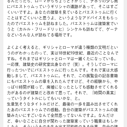
るんだったら、ローマからちょっと下がって、ナポリの少し南
にパエストゥムっていうギリシャの遺跡があって、そこはすご
くいいですよ。あなたの建築を見ているとパエストゥムに行く
ことはすごくいいと思うよ、というようなアドバイスをもらっ
たのでパエストゥムを訪ねました。パエストゥムは建築家でい
うと（カルル・フリードリッヒ）シンケルも訪ねてて、ゲーテ
などいろんな人が訪ねてる場所です。
よくよく考えると、ギリシャとローマが違う種類の文明だとい
うのがわかったのって、実は18世紀19世紀、最近のことなんで
すね。それまではギリシャとローマは一緒くたになっている。
一応僕、建築史の研究室出身なので（笑）。そうしてローマに
行ったついでにパエストゥムに行ったんです。それで実は大感
動しまして、パエストゥムに。それで、この展覧会の記念書籍
にもパエストゥムの章を入れたんですけど、その経験から、や
っぱり時間が経って、廃墟になったとしても感動させてくれる
力があるのが建築だと改めて思って。それで、『時間の真実』
っていうタイトルにしてもいいかな、と。
生意気そうなタイトルだけど、最後の一歩を踏み出させてくれ
たあのパエストゥムでの感動。自分の建築がパエストゥムの建
築みたいにすごいなんて全然思ってないんですよ。なんだけ
ど、幸いなことに自分が関わった建築家っていう職業はもしか