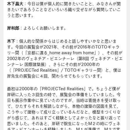
木下昌大
：今日は僕が個人的に聞きたいことと、みなさんが聞
きたいであろうことなどいろいろ織り交ぜながら質問していこ
うと思います。
岸和郎
：よろしくお願いします。
木下
：個人的な関係からはじめると話しやすいかなと思いま
す。今回の展覧会が2021年、その前が2016年のTOTOギャラ
リー間（「京都に還る_home away from home」）、その前が
2002年のヴェネチア・ビエンナーレ（第8回 ヴェネチア・ビエ
ンナーレ 国際建築展）、さらにその前が2000年の
（「PROJECTed Realities」/ TOTOギャラリー間）と、僕は
岸先生の展覧会に４回、関わらせてもらっています。
最初は2000年の「PROJECTed Realities」で。ちょうど僕が
岸研に入った３回生の時で、展覧会の準備をしていました。今
日も展示作業中に見ていたのですが、当時は青焼きを受け取っ
て、ひたすらそれを解読しながら、本物の建築の図面を見て、
こうやって建物って成り立っているんだなと、模型をつくりな
がら感じて、あれはすごく経験としてよかったなと振り返って
思いました。そのあと、岸研で院生になったM２の時にヴェネ
チア・ビエンナーレを経験しました。M１が準備で、M２で実