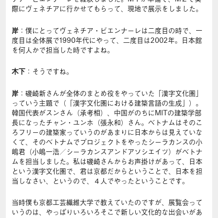
際にヴェネチアに行かせてもらって、現地で展示をしました。
岸
：僕にとってヴェネチア・ビエンナーレは二度目の時で、一
度目は全体展で1990年代にやって、二度目は2002年。日本館
を何人かで担当した時ですよね。
木下
：そうですね。
岸
：磯崎新さんが全体のまとめ役をやっていた「漢字文化圏」
っていう主題で（「漢字文化圏における建築言語の生成」）。
韓国代表がスンさん（承考相）、中国がのちにMITの建築学部
長になったチャン・ユンホ（張永和）さん。ベトナムはそのこ
ろフリーの建築家っていうのがあまりに日本からは見えていな
くて、そのベトナムでプロジェクトをやったシーラカンスの小
嶋君（小嶋一浩／シーラカンスアンドアソシエイツ）がベトナ
ムを担当しました。私は磯崎さんからお声掛けがあって、日本
という漢字文化圏で、君は京都だからということで、日本を担
当しなさい、というので、４人でやったということです。
当時僕も京都工芸繊維大学で教えていたのですが、展覧会って
いうのは、やっぱりいろいろそこで新しい文化的な出会いがあ