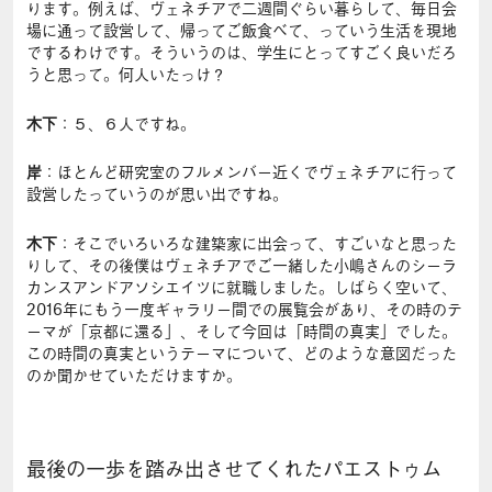
ります。例えば、ヴェネチアで二週間ぐらい暮らして、毎日会
場に通って設営して、帰ってご飯食べて、っていう生活を現地
でするわけです。そういうのは、学生にとってすごく良いだろ
うと思って。何人いたっけ？
木下
：５、６人ですね。
岸
：ほとんど研究室のフルメンバー近くでヴェネチアに行って
設営したっていうのが思い出ですね。
木下
：そこでいろいろな建築家に出会って、すごいなと思った
りして、その後僕はヴェネチアでご一緒した小嶋さんのシーラ
カンスアンドアソシエイツに就職しました。しばらく空いて、
2016年にもう一度ギャラリー間での展覧会があり、その時のテ
ーマが「京都に還る」、そして今回は「時間の真実」でした。
この時間の真実というテーマについて、どのような意図だった
のか聞かせていただけますか。
最後の一歩を踏み出させてくれたパエストゥム