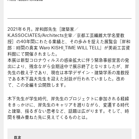
Photo
Yasushi Ichikawa
2021年６月。岸和郎先生［建築家／
K.ASSOCIATES/Architects主宰／京都工芸繊維大学名誉教
授］の40年間にわたる業績と、その歩みを捉えた展覧会『岸和
郎：時間の真実 Waro KISHI_TIME WILL TELL』が美術工芸資
料館にて開催されました。
本展は新型コロナウィルスの感染拡大に伴う緊急事態宣言の発
出により、残念ながら会期途中で展示終了となりましたが、岸
先生の教え子であり、現在は本学デザイン・建築学系の准教授
である木下昌大先生を迎えた対談が行われていました。改め
て、この全編を公開致します。
木下先生が学生時代、岸先生のプロジェクトに参加される経緯
をきっかけに、岸先生のキャリアを遡りながら、変遷する時代
と建築、揺るぎない思考など、話題は広がります。そして、時
間を積み重ねた先に見えてくるものとは。
目次