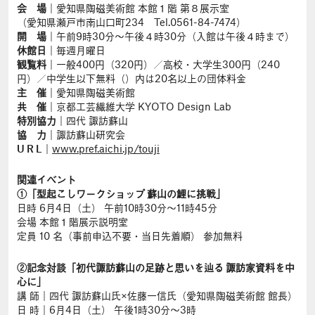
会 場
｜愛知県陶磁美術館 本館１階 第８展示室
（愛知県瀬戸市南山口町234 Tel.0561-84-7474）
開 場
｜午前9時30分～午後４時30分（入館は午後４時まで）
休館日
｜毎週月曜日
観覧料
｜一般400円（320円）／高校・大学生300円（240
円）／中学生以下無料（）内は20名以上の団体料金
主 催
｜愛知県陶磁美術館
共 催
｜京都工芸繊維大学 KYOTO Design Lab
特別協力
｜四代 諏訪蘇山
協 力
｜諏訪蘇山研究会
U R L
｜
www.pref.aichi.jp/touji
関連イベント
①「型起こしワークショップ 蘇山の鯉に挑戦」
日時 6月4日（土） 午前10時30分～11時45分
会場 本館１階展示説明室
定員 10 名（事前申込不要・当日先着順） 参加無料
②記念対談「初代諏訪蘇山の足跡と思いを辿る 諏訪家資料を中
心に」
講 師｜四代 諏訪蘇山氏×佐藤一信氏（愛知県陶磁美術館 館長）
日 時｜6月4日（土） 午後1時30分～3時