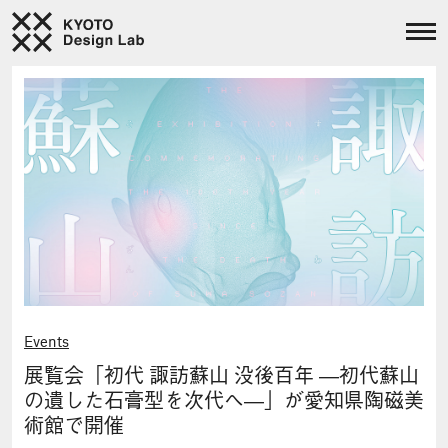
Events
展覧会「初代 諏訪蘇山 没後百年 ―初代蘇山
の遺した石膏型を次代へ―」が愛知県陶磁美
術館で開催