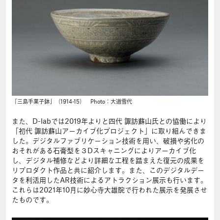
「三島手菓子鉢」（1914-15） Photo：大道雪代
また、D-labでは2019年よりと四代 諏訪蘇山氏との協働により
「初代 諏訪蘇山アーカイブ化プロジェクト」に取り組んできま
した。デジタルファブリケーション技術を用い、破損や劣化の
おそれがある石膏型を３Dスキャニングによりアーカイブ化
し、デジタル補修などより詳細な工程を踏まえた復元の成果を
リプロダクト作品と共に紹介します。また、このデジタルデー
タを利活用したAR技術によるアトラクション展示も行います。
これらは2021年10月に妙心寺大雄院で行われた展示を発展させ
たものです。