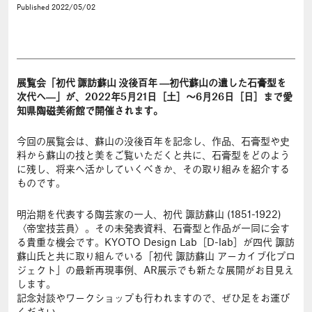
Published
2022/05/02
展覧会「初代 諏訪蘇山 没後百年 ―初代蘇山の遺した石膏型を
次代へ―」が、2022年5月21日［土］〜6月26日［日］まで愛
知県陶磁美術館で開催されます。
今回の展覧会は、蘇山の没後百年を記念し、作品、石膏型や史
料から蘇山の技と美をご覧いただくと共に、石膏型をどのよう
に残し、将来へ活かしていくべきか、その取り組みを紹介する
ものです。
明治期を代表する陶芸家の一人、初代 諏訪蘇山 (1851-1922)
〈帝室技芸員〉。その未発表資料、石膏型と作品が一同に会す
る貴重な機会です。KYOTO Design Lab［D-lab］が四代 諏訪
蘇山氏と共に取り組んでいる「初代 諏訪蘇山 アーカイブ化プロ
ジェクト」の最新再現事例、AR展示でも新たな展開がお目見え
します。
記念対談やワークショップも行われますので、ぜひ足をお運び