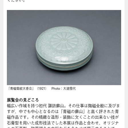
ください。
「青磁菊紋大香合」（1921） Photo：大道雪代
展覧会の見どころ
幅広い作域を持つ初代 諏訪蘇山。その仕事は陶磁全般に及びま
すが、中でも中心となるのは「青磁の蘇山」と高く評された青
磁作品です。その精緻な造形・装飾に欠くことの出来ない技が
石膏型を用いた成形技法でした本展は作品と合わせ、オリジナ