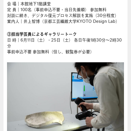
会 場｜本館地下1階講堂
定 員｜100名（事前申込不要・当日先着順） 参加無料
対談に続き、デジタル復元プロセス解説を実施（30分程度）
案内人｜井上智博（京都工芸繊維大学KYOTO Design Lab）
③担当学芸員によるギャラリートーク
日 時｜6月11日（土）・25日（土） 各日午後1時30分～2時30
分
事前申込不要 参加無料（但し、観覧券が必要）