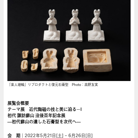
「楽人埴輪」リプロダクトと復元石膏型 Photo：高野友実
展覧会概要
テーマ展 近代陶磁の技と美に迫る—I
初代 諏訪蘇山 没後百年記念展
―初代蘇山の遺した石膏型を次代へ―
会 期
｜2022年5月21日[土] – 6月26日[日]